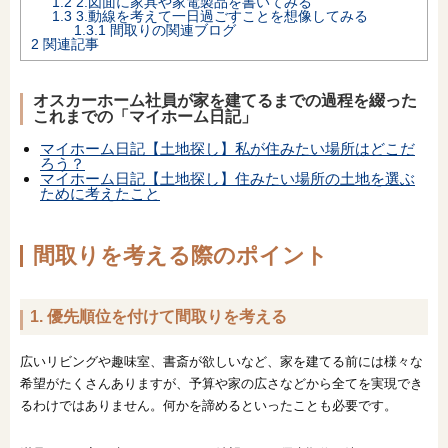
1.2
2.図面に家具や家電製品を書いてみる
1.3
3.動線を考えて一日過ごすことを想像してみる
オンライン相談会
1.3.1
間取りの関連ブログ
2
関連記事
オスカーホーム社員が家を建てるまでの過程を綴った
これまでの「マイホーム日記」
マイホーム日記【土地探し】私が住みたい場所はどこだ
ろう？
マイホーム日記【土地探し】住みたい場所の土地を選ぶ
ために考えたこと
間取りを考える際のポイント
1. 優先順位を付けて間取りを考える
広いリビングや趣味室、書斎が欲しいなど、家を建てる前には様々な
希望がたくさんありますが、予算や家の広さなどから全てを実現でき
るわけではありません。何かを諦めるといったことも必要です。