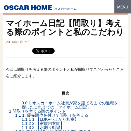
トップ
マイホーム日記【間取り】考え
特長
る際のポイントと私のこだわり
性能・技術
2016年6月15日
イベント・モデルハウス
商品ラインナップ
今回は間取りを考える際のポイントと私が間取りでこだわったところ
をご紹介します。
建築実例
フォトギャラリー
目次
販売中の物件
0.0.1
オスカーホーム社員が家を建てるまでの過程を
綴ったこれまでの「マイホーム日記」
1
間取りを考える際のポイント
スマートセレクト
1.1
1. 優先順位を付けて間取りを考える
1.1.1
1.【LDK+小上がり和室】
1.1.2
2.【家族用玄関】
土地情報
1.1.3
3.【水廻り動線】