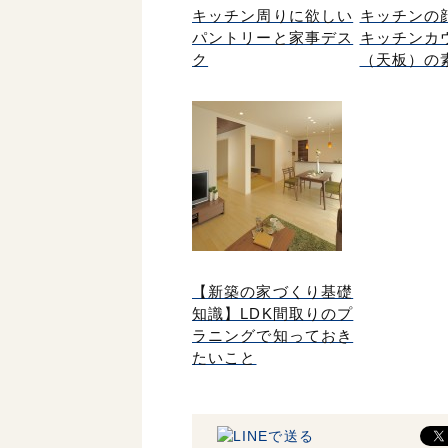
キッチン周りに欲しい
キッチンの
パントリーと家事デス
キッチンカ
ク
（天板）の
【新築の家づくり基礎
知識】LDK間取りのプ
ラニングで知っておき
たいこと