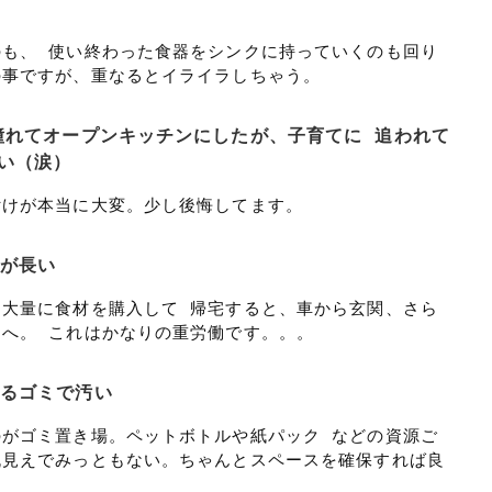
も、 使い終わった食器をシンクに持っていくのも回り
の事ですが、重なるとイライラしちゃう。
憧れてオープンキッチンにしたが、子育てに 追われて
い（涙）
付けが本当に大変。少し後悔してます。
線が長い
大量に食材を購入して 帰宅すると、車から玄関、さら
へ。 これはかなりの重労働です。。。
まるゴミで汚い
がゴミ置き場。ペットボトルや紙パック などの資源ご
丸見えでみっともない。ちゃんとスペースを確保すれば良