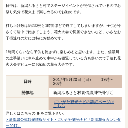
日中は、新潟ふるさと村でステージイベントが開催されているのでお
祭り気分で花火まで楽しめるのでお勧めです。
打ち上げ数は約230発と1時間ほどで終了してしまいますが、子供が小
さくて途中で飽きてしまう、花火大会で長居できないなど、小さなお
子様連れの方には特にお勧めです。
1時間くらいなら子供も飽きずに楽しめると思います。また、信濃川
の土手沿いに車を止めて車中から観覧している方も多いので子連れ花
火大会デビューにお勧めの花火大会です。
2017年8月20日（日） 19時～
日時
20時
開催地
新潟ふるさと村裏信濃川中州付近
にいがた観光ナビの詳細ページは
こちら
詳しくはこちらのHPをご覧下さい。
> 新潟県公式観光情報サイト・にいがた観光ナビ「新潟花火カレンダ
ー2017」