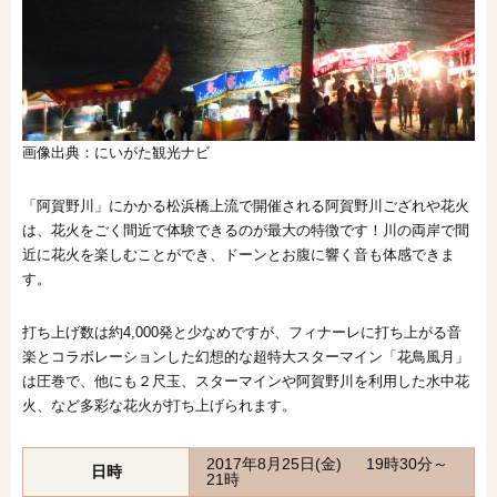
画像出典：にいがた観光ナビ
「阿賀野川」にかかる松浜橋上流で開催される阿賀野川ござれや花火
は、花火をごく間近で体験できるのが最大の特徴です！川の両岸で間
近に花火を楽しむことができ、ドーンとお腹に響く音も体感できま
す。
打ち上げ数は約4,000発と少なめですが、フィナーレに打ち上がる音
楽とコラボレーションした幻想的な超特大スターマイン「花鳥風月」
は圧巻で、他にも２尺玉、スターマインや阿賀野川を利用した水中花
火、など多彩な花火が打ち上げられます。
2017年8月25日(金) 19時30分～
日時
21時