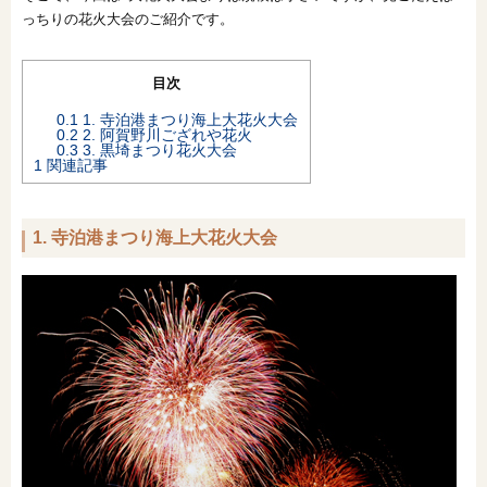
っちりの花火大会のご紹介です。
オンライン相談会
目次
0.1
1. 寺泊港まつり海上大花火大会
0.2
2. 阿賀野川ござれや花火
0.3
3. 黒埼まつり花火大会
1
関連記事
1. 寺泊港まつり海上大花火大会