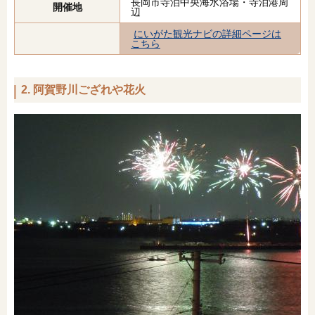
長岡市寺泊中央海水浴場・寺泊港周
開催地
辺
にいがた観光ナビの詳細ページは
こちら
2. 阿賀野川ござれや花火