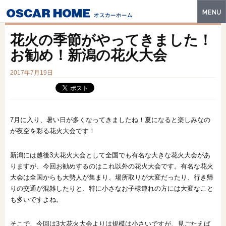
トップ
花火の季節がやってきました！
特長
お勧め！新潟の花火大会
性能・技術
2017年7月19日
イベント・モデルハウス
商品ラインナップ
7月に入り、暑い日が多くなってきましたね！夏になると楽しみなの
が夜空を彩る花火大会です！
建築実例
新潟には越後3大花火大会として全国でも有名な大きな花火大会があ
フォトギャラリー
りますが、今回お勧めするのはこれ以外の花火大会です。有名な花火
販売中の物件
大会は全国からも大勢人が集まり、場所取りが大変だったり、行き帰
りの交通が混雑したりと、特に小さなお子様連れの方には大変なこと
スマートセレクト
も多いですよね。
土地情報
そこで、今回は3大花火大会よりは規模は小さいですが、見ごたえば