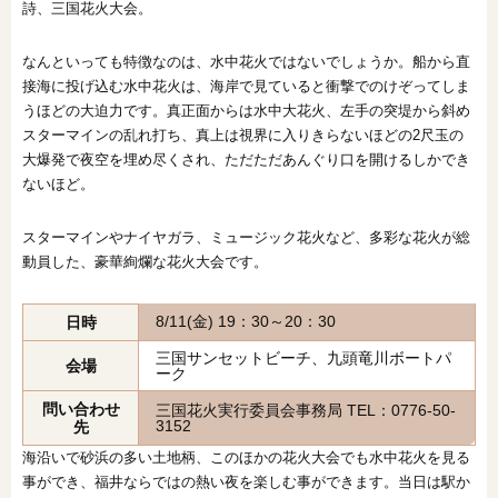
詩、三国花火大会。
なんといっても特徴なのは、水中花火ではないでしょうか。船から直
接海に投げ込む水中花火は、海岸で見ていると衝撃でのけぞってしま
うほどの大迫力です。真正面からは水中大花火、左手の突堤から斜め
スターマインの乱れ打ち、真上は視界に入りきらないほどの2尺玉の
大爆発で夜空を埋め尽くされ、ただただあんぐり口を開けるしかでき
ないほど。
スターマインやナイヤガラ、ミュージック花火など、多彩な花火が総
動員した、豪華絢爛な花火大会です。
8/11(金) 19：30～20：30
日時
三国サンセットビーチ、九頭竜川ボートパ
会場
ーク
問い合わせ
三国花火実行委員会事務局 TEL：0776-50-
3152
先
海沿いで砂浜の多い土地柄、このほかの花火大会でも水中花火を見る
事ができ、福井ならではの熱い夜を楽しむ事ができます。当日は駅か