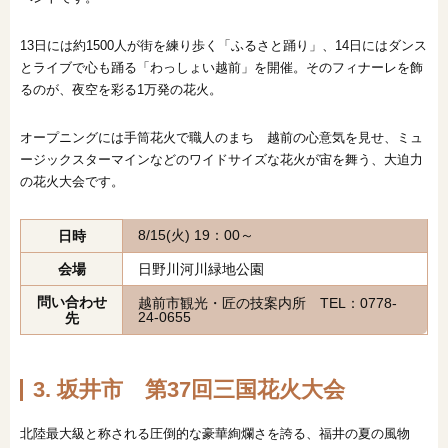
13日には約1500人が街を練り歩く「ふるさと踊り」、14日にはダンス
とライブで心も踊る「わっしょい越前」を開催。そのフィナーレを飾
るのが、夜空を彩る1万発の花火。
オープニングには手筒花火で職人のまち 越前の心意気を見せ、ミュ
ージックスターマインなどのワイドサイズな花火が宙を舞う、大迫力
の花火大会です。
8/15(火) 19：00～
日時
会場
日野川河川緑地公園
問い合わせ
越前市観光・匠の技案内所 TEL：0778-
24-0655
先
3. 坂井市 第
37
回三国花火大会
北陸最大級と称される圧倒的な豪華絢爛さを誇る、福井の夏の風物