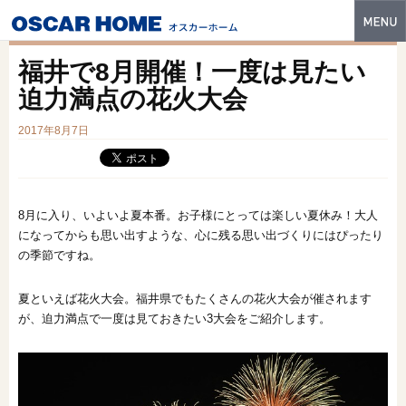
トップ
福井で8月開催！一度は見たい
特長
迫力満点の花火大会
性能・技術
2017年8月7日
イベント・モデルハウス
商品ラインナップ
8月に入り、いよいよ夏本番。お子様にとっては楽しい夏休み！大人
になってからも思い出すような、心に残る思い出づくりにはぴったり
建築実例
の季節ですね。
フォトギャラリー
夏といえば花火大会。福井県でもたくさんの花火大会が催されます
販売中の物件
が、迫力満点で一度は見ておきたい3大会をご紹介します。
スマートセレクト
土地情報