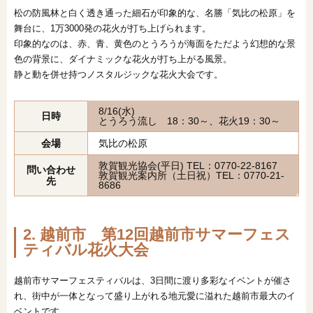
松の防風林と白く透き通った細石が印象的な、名勝「気比の松原」を
舞台に、1万3000発の花火が打ち上げられます。
印象的なのは、赤、青、黄色のとうろうが海面をただよう幻想的な景
色の背景に、ダイナミックな花火が打ち上がる風景。
静と動を併せ持つノスタルジックな花火大会です。
8/16(水)
日時
とうろう流し 18：30～、花火19：30～
会場
気比の松原
敦賀観光協会(平日) TEL：0770-22-8167
問い合わせ
敦賀観光案内所（土日祝）TEL：0770-21-
先
8686
2. 越前市 第12回越前市サマーフェス
ティバル花火大会
越前市サマーフェスティバルは、3日間に渡り多彩なイベントが催さ
れ、街中が一体となって盛り上がれる地元愛に溢れた越前市最大のイ
ベントです。