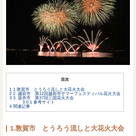
オンライン相談会
目次
1
1.敦賀市 とうろう流しと大花火大会
2
2. 越前市 第12回越前市サマーフェスティバル花火大会
3
3. 坂井市 第37回三国花火大会
3.0.1
参考サイト
4
関連記事
1.敦賀市 とうろう流しと大花火大会