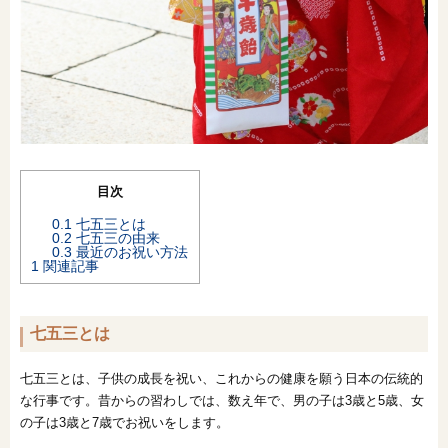
オンライン相談会
目次
0.1
七五三とは
0.2
七五三の由来
0.3
最近のお祝い方法
1
関連記事
七五三とは
七五三とは、子供の成長を祝い、これからの健康を願う日本の伝統的
な行事です。昔からの習わしでは、数え年で、男の子は3歳と5歳、女
の子は3歳と7歳でお祝いをします。