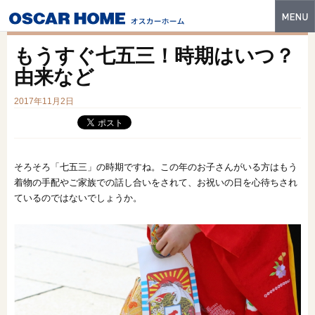
トップ
もうすぐ七五三！時期はいつ？
特長
由来など
性能・技術
2017年11月2日
イベント・モデルハウス
商品ラインナップ
そろそろ「七五三」の時期ですね。この年のお子さんがいる方はもう
着物の手配やご家族での話し合いをされて、お祝いの日を心待ちされ
建築実例
ているのではないでしょうか。
フォトギャラリー
販売中の物件
スマートセレクト
土地情報