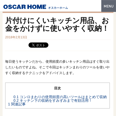
トップ
片付けにくいキッチン用品、お
特長
金をかけずに使いやすく収納！
性能・技術
2018年2月13日
イベント・モデルハウス
商品ラインナップ
毎日使うキッチンだから、使用頻度の多いキッチン用品はすぐ取り出
したいものですよね。そこで今回はキッチンまわりのツールを使いや
建築実例
すく収納するテクニックをアドバイスします。
フォトギャラリー
目次
販売中の物件
0.1
コンロまわりの使用頻度の高いツールはまとめて収納
0.2
キッチン下の収納をすみずみまで有効活用！
スマートセレクト
1
関連記事
土地情報