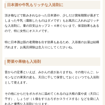
日本酒や牛乳もリッチな入浴剤に
頂き物などで飲みきれなかった日本酒や、少しだけ賞味期限が過ぎて
しまった牛乳（腐敗したものはダメです）もお風呂に入れればリッチ
な入浴剤に。量の目安はカップ２～４杯ぐらいまで。保湿効果もある
ので、特に女性にオススメです。
特に日本酒は肌の老廃物を出す効果もあるため、入浴後のお湯は結構
汚れます。お風呂掃除は念入りにしてくださいね。
野菜や果物も入浴剤
昔からの定番といえば、みかんの皮がありますね。その他りんご、レ
モンなどの果実の皮も、天日に干して保管しておくといつでも入浴剤
として使えます。
その他にからだをポカポカに温めてくれるのは大根の葉や皮（天日に
干す）、しょうが（１個をすりおろすかスライスする）などを袋に入
れると優秀な入浴剤になります。