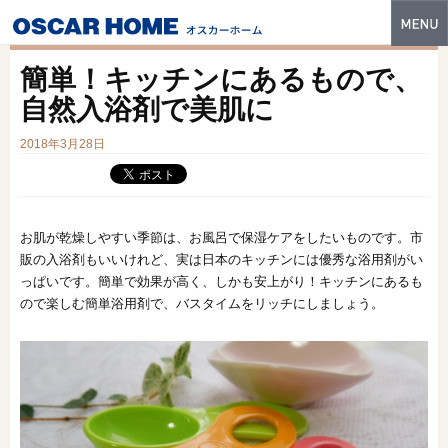
トップ
簡単！キッチンにあるもので、
特長
自然入浴剤で美肌に
性能・技術
2018年3月28日
イベント・モデルハウス
商品ラインナップ
お肌が乾燥しやすい季節は、お風呂で保湿ケアをしたいものです。市
販の入浴剤もいいけれど、実は日本のキッチンには優秀な浴用剤がい
建築実例
っぱいです。簡単で効果が高く、しかも安上がり！キッチンにあるも
ので楽しむ簡単浴用剤で、バスタイムをリッチにしましょう。
フォトギャラリー
販売中の物件
スマートセレクト
土地情報