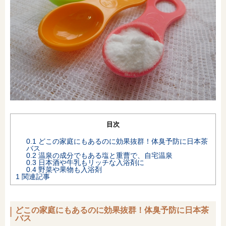
オンライン相談会
目次
0.1
どこの家庭にもあるのに効果抜群！体臭予防に日本茶
バス
0.2
温泉の成分でもある塩と重曹で、自宅温泉
0.3
日本酒や牛乳もリッチな入浴剤に
0.4
野菜や果物も入浴剤
1
関連記事
どこの家庭にもあるのに効果抜群！体臭予防に日本茶
バス