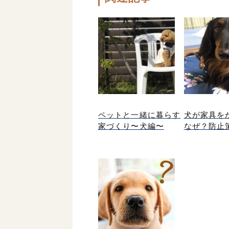
ペットと一緒に暮らす
犬が家具を
家づくり〜犬編〜
なぜ？防止