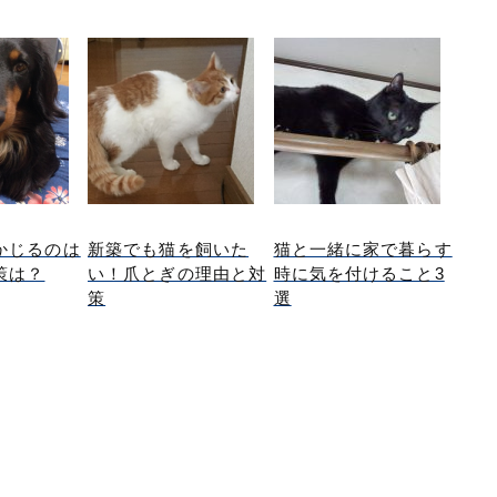
かじるのは
新築でも猫を飼いた
猫と一緒に家で暮らす
策は？
い！爪とぎの理由と対
時に気を付けること3
策
選