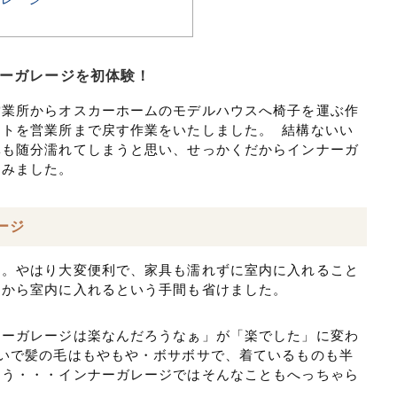
ンナーガレージを初体験！
営業所からオスカーホームのモデルハウスへ椅子を運ぶ作
トを営業所まで戻す作業をいたしました。 結構ないい
体も随分濡れてしまうと思い、せっかくだからインナーガ
てみました。
ージ
た。やはり大変便利で、家具も濡れずに室内に入れること
てから室内に入れるという手間も省けました。
ナーガレージは楽なんだろうなぁ」が「楽でした」に変わ
いで髪の毛はもやもや・ボサボサで、着ているものも半
まう・・・インナーガレージではそんなこともへっちゃら