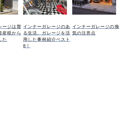
レージは贅
インナーガレージのあ
インナーガレージの換
資産税から
る生活。ガレージを活
気の注意点
した
用した事例紹介ベスト
8！