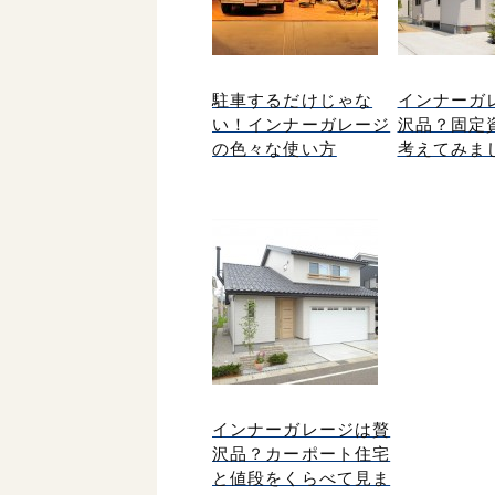
駐車するだけじゃな
インナーガ
い！インナーガレージ
沢品？固定
の色々な使い方
考えてみま
インナーガレージは贅
沢品？カーポート住宅
と値段をくらべて見ま