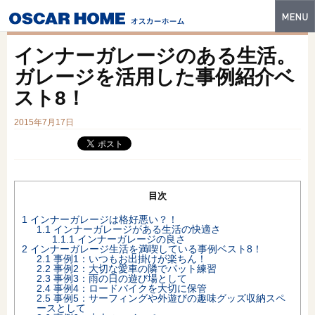
トップ
インナーガレージのある生活。
特長
ガレージを活用した事例紹介ベ
スト8！
性能・技術
2015年7月17日
イベント・モデルハウス
商品ラインナップ
建築実例
目次
フォトギャラリー
1
インナーガレージは格好悪い？！
1.1
インナーガレージがある生活の快適さ
1.1.1
インナーガレージの良さ
販売中の物件
2
インナーガレージ生活を満喫している事例ベスト8！
2.1
事例1：いつもお出掛けが楽ちん！
2.2
事例2：大切な愛車の隣でパット練習
スマートセレクト
2.3
事例3：雨の日の遊び場として
2.4
事例4：ロードバイクを大切に保管
2.5
事例5：サーフィングや外遊びの趣味グッズ収納スペ
土地情報
ースとして