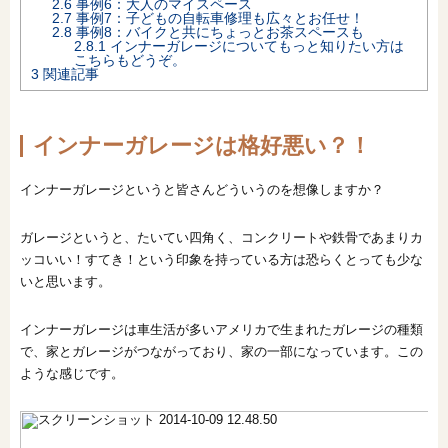
2.6
事例6：大人のマイスペース
2.7
事例7：子どもの自転車修理も広々とお任せ！
オンライン相談会
2.8
事例8：バイクと共にちょっとお茶スペースも
2.8.1
インナーガレージについてもっと知りたい方は
こちらもどうぞ。
3
関連記事
インナーガレージは格好悪い？！
インナーガレージというと皆さんどういうのを想像しますか？
ガレージというと、たいてい四角く、コンクリートや鉄骨であまりカ
ッコいい！すてき！という印象を持っている方は恐らくとっても少な
いと思います。
インナーガレージは車生活が多いアメリカで生まれたガレージの種類
で、家とガレージがつながっており、家の一部になっています。この
ような感じです。