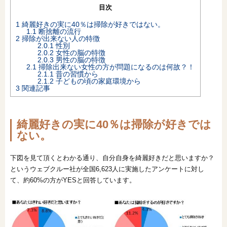
目次
オンライン相談会
1
綺麗好きの実に40％は掃除が好きではない。
1.1
断捨離の流行
2
掃除が出来ない人の特徴
2.0.1
性別
2.0.2
女性の脳の特徴
2.0.3
男性の脳の特徴
2.1
掃除出来ない女性の方が問題になるのは何故？！
2.1.1
昔の習慣から
2.1.2
子どもの頃の家庭環境から
3
関連記事
綺麗好きの実に40％は掃除が好きでは
ない。
下図を見て頂くとわかる通り、自分自身を綺麗好きだと思いますか？
というウェブクルー社が全国6,623人に実施したアンケートに対し
て、約60%の方がYESと回答しています。