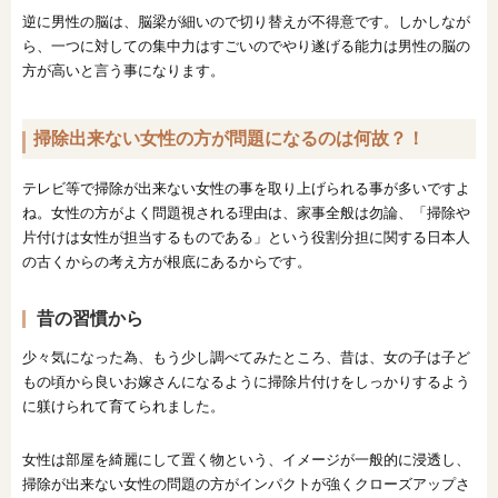
逆に男性の脳は、脳梁が細いので切り替えが不得意です。しかしなが
ら、一つに対しての集中力はすごいのでやり遂げる能力は男性の脳の
方が高いと言う事になります。
掃除出来ない女性の方が問題になるのは何故？！
テレビ等で掃除が出来ない女性の事を取り上げられる事が多いですよ
ね。女性の方がよく問題視される理由は、家事全般は勿論、「掃除や
片付けは女性が担当するものである」という役割分担に関する日本人
の古くからの考え方が根底にあるからです。
昔の習慣から
少々気になった為、もう少し調べてみたところ、昔は、女の子は子ど
もの頃から良いお嫁さんになるように掃除片付けをしっかりするよう
に躾けられて育てられました。
女性は部屋を綺麗にして置く物という、イメージが一般的に浸透し、
掃除が出来ない女性の問題の方がインパクトが強くクローズアップさ