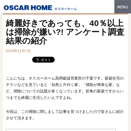
トップ
綺麗好きであっても、40％以上
特長
は掃除が嫌い?! アンケート調査
結果の紹介
性能・技術
2018年11月7日
イベント・モデルハウス
商品ラインナップ
建築実例
こんにちは、オスカーホーム高岡砺波営業所の千葉です。新築住宅の
チラシなどを見ていると「自然と片付く家」「掃除が簡単な家」な
フォトギャラリー
ど、掃除についての話題が多くなっています。折角の新築ですからい
つまでも綺麗に生活したいんですよね。
販売中の物件
今回は、この掃除に関しまして記事を見つけましたので皆さんに紹介
スマートセレクト
させて頂きます。
土地情報