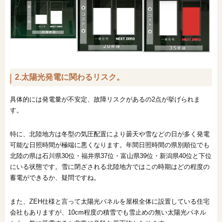
2.太陽光発電に関わるリスク。
具体的には発電量が不安定、故障リスクがあるの2点が挙げられま
す。
特に、北陸地方は冬型の気圧配置により曇天や雪などの日が多く発電
可能な日照時間が極端に悪くなります。年間日照時間の県別順位でも
北陸の県は石川県30位・福井県37位・富山県39位・新潟県40位と下位
にいる状態です。雪に閉ざされる北陸地方ではこの時期はどの程度の
蓄電ができるか、疑問ですね。
また、ZEH仕様と言って太陽光パネルを屋根全体に設置している住宅
会社もありますが、10cm程度の積雪でも雪止めの無い太陽光パネル