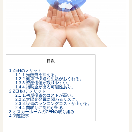
オンライン相談会
目次
1
ZEHのメリット
1.1
1.光熱費を抑える。
1.2
2.健康で快適な生活がおくれる。
1.3
3.資産価値が残りやすい。
1.4
4.補助金が出る可能性あり。
2
ZEHのデメリット
2.1
1.初期投資のコストが高い。
2.2
2.太陽光発電に関わるリスク。
2.3
3.設備のランニングコストが上がる。
2.4
4.間取りに制約が出る。
3
オスカーホームのZEHの取り組み
4
関連記事