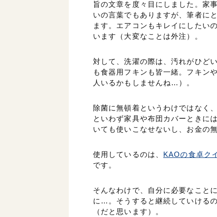
旨の文章を度々目にしました。家
いの言葉でもありますが、筆者に
ます。エアコンもキレイにしたい
います（大変なことは外注）。
対して、洗濯の際は、汚れがひど
も食器用フキンも皆一緒。フキン
人いるかもしませんね…）。
除菌に無頓着というわけではなく
といわず家具や布団カバーときに
いても使いこなせないし、お金の
使用しているのは、
KAOの食卓ク
です。
そんなわけで、自分に必要なこと
に…。そうすると継続していける
（だと思います）。