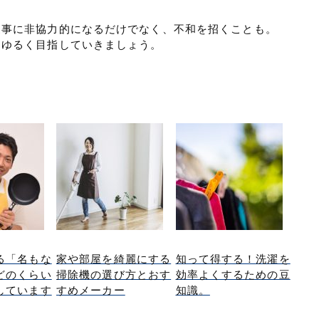
家事に非協力的になるだけでなく、不和を招くことも。
、ゆるく目指していきましょう。
る「名もな
家や部屋を綺麗にする
知って得する！洗濯を
どのくらい
掃除機の選び方とおす
効率よくするための豆
しています
すめメーカー
知識。