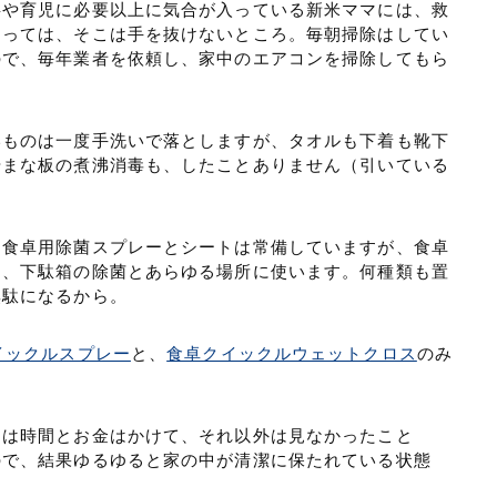
事や育児に必要以上に気合が入っている新米ママには、救
とっては、そこは手を抜けないところ。毎朝掃除はしてい
ので、毎年業者を依頼し、家中のエアコンを掃除してもら
いものは一度手洗いで落としますが、タオルも下着も靴下
やまな板の煮沸消毒も、したことありません（引いている
、食卓用除菌スプレーとシートは常備していますが、食卓
は、下駄箱の除菌とあらゆる場所に使います。何種類も置
無駄になるから。
イックルスプレー
と、
食卓クイックルウェットクロス
のみ
には時間とお金はかけて、それ以外は見なかったこと
ので、結果ゆるゆると家の中が清潔に保たれている状態