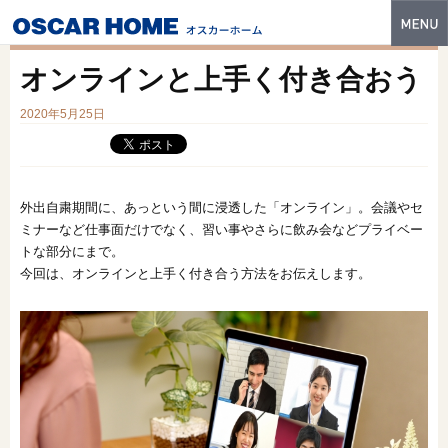
トップ
オンラインと上手く付き合おう
特長
2020年5月25日
性能・技術
イベント・モデルハウス
外出自粛期間に、あっという間に浸透した「オンライン」。会議やセ
商品ラインナップ
ミナーなど仕事面だけでなく、習い事やさらに飲み会などプライベー
トな部分にまで。
建築実例
今回は、オンラインと上手く付き合う方法をお伝えします。
フォトギャラリー
販売中の物件
スマートセレクト
土地情報