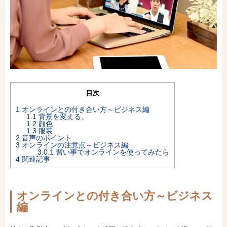
オンライン相談会
目次
1
オンラインとの付き合い方～ビジネス編
1.1
背景を変える。
1.2
顔色
1.3
服装
2
音声のポイント
3
オンラインの注意点～ビジネス編
3.0.1
習い事でオンラインを使ってみたら
4
関連記事
オンラインとの付き合い方～ビジネス
編