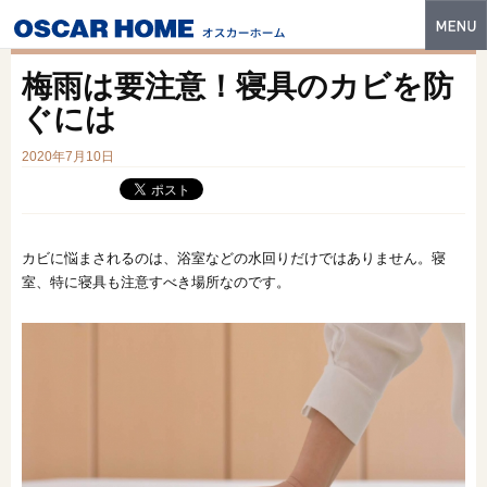
トップ
梅雨は要注意！寝具のカビを防
特長
ぐには
性能・技術
2020年7月10日
イベント・モデルハウス
商品ラインナップ
カビに悩まされるのは、浴室などの水回りだけではありません。寝
室、特に寝具も注意すべき場所なのです。
建築実例
フォトギャラリー
販売中の物件
スマートセレクト
土地情報