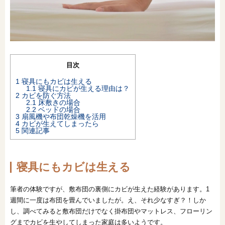
オンライン相談会
目次
1
寝具にもカビは生える
1.1
寝具にカビが生える理由は？
2
カビを防ぐ方法
2.1
床敷きの場合
2.2
ベッドの場合
3
扇風機や布団乾燥機を活用
4
カビが生えてしまったら
5
関連記事
寝具にもカビは生える
筆者の体験ですが、敷布団の裏側にカビが生えた経験があります。1
週間に一度は布団を畳んでいましたが。え、それ少なすぎ？！しか
し、調べてみると敷布団だけでなく掛布団やマットレス、フローリン
グまでカビを生やしてしまった家庭は多いようです。