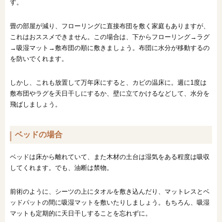
す。
畳の部屋が減り、フローリングに直接布団を敷く家庭もありますが、
これはおススメできません。この場合は、下からフローリング→ラグ
→吸湿マット→敷布団の順に敷きましょう。布団に水分が移動するの
を防いでくれます。
しかし、これも放置して万年床にすると、カビの温床に。週に1度は
敷布団やラグを天日干しにするか、壁に立てかけるなどして、水分を
飛ばしましょう。
ベッドの場合
ベッドは床から離れていて、また木材の土台は湿気をある程度は吸収
してくれます。でも、油断は禁物。
前術のように、シーツの上にタオルを敷き込んだり、マットレスとベ
ッドパットの間に吸湿マットを敷いたりしましょう。もちろん、吸湿
マットも定期的に天日干しすることを忘れずに。