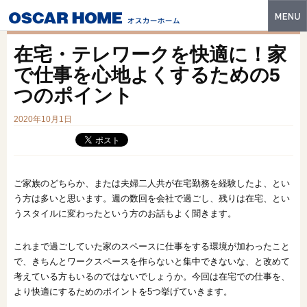
トップ
在宅・テレワークを快適に！家
特長
で仕事を心地よくするための5
つのポイント
性能・技術
2020年10月1日
イベント・モデルハウス
商品ラインナップ
建築実例
ご家族のどちらか、または夫婦二人共が在宅勤務を経験したよ、とい
う方は多いと思います。週の数回を会社で過ごし、残りは在宅、とい
フォトギャラリー
うスタイルに変わったという方のお話もよく聞きます。
販売中の物件
これまで過ごしていた家のスペースに仕事をする環境が加わったこと
で、きちんとワークスペースを作らないと集中できないな、と改めて
スマートセレクト
考えている方もいるのではないでしょうか。今回は在宅での仕事を、
より快適にするためのポイントを5つ挙げていきます。
土地情報