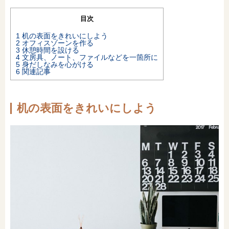
オンライン相談会
目次
1
机の表面をきれいにしよう
2
オフィスゾーンを作る
3
休憩時間を設ける
4
文房具、ノート、ファイルなどを一箇所に
5
身だしなみを心がける
6
関連記事
机の表面をきれいにしよう