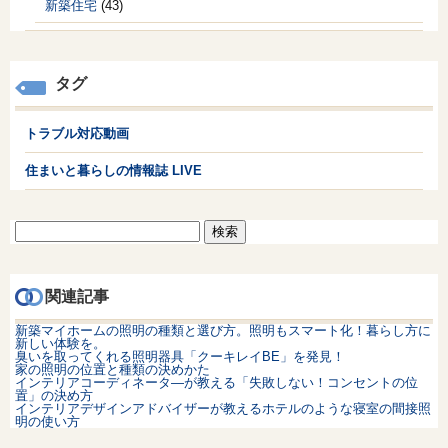
新築住宅
(43)
タグ
トラブル対応動画
住まいと暮らしの情報誌 LIVE
検
索:
関連記事
新築マイホームの照明の種類と選び方。照明もスマート化！暮らし方に
新しい体験を。
臭いを取ってくれる照明器具「クーキレイBE」を発見！
家の照明の位置と種類の決めかた
インテリアコーディネータ―が教える「失敗しない！コンセントの位
置」の決め方
インテリアデザインアドバイザーが教えるホテルのような寝室の間接照
明の使い方