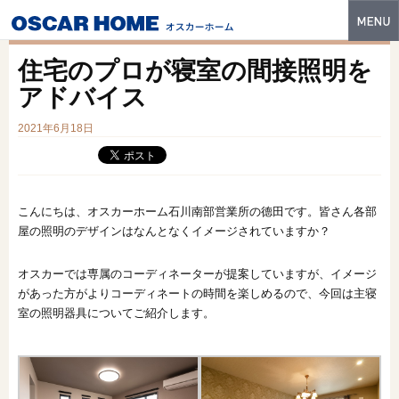
トップ
住宅のプロが寝室の間接照明を
特長
アドバイス
性能・技術
2021年6月18日
イベント・モデルハウス
商品ラインナップ
こんにちは、オスカーホーム石川南部営業所の德田です。皆さん各部
屋の照明のデザインはなんとなくイメージされていますか？
建築実例
オスカーでは専属のコーディネーターが提案していますが、イメージ
フォトギャラリー
があった方がよりコーディネートの時間を楽しめるので、今回は主寝
販売中の物件
室の照明器具についてご紹介します。
スマートセレクト
土地情報