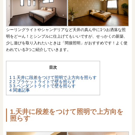
オンライン相談会
シーリングライトやシャンデリアなど天井の真ん中に1つお洒落な照
明をどーん！とシンプルに仕上げてもいいですが、せっかくの新築、
少し遊びを取り入れたいときは「間接照明」がおすすめです！よく使
われている3つご紹介していきます。
目次
1
1.天井に段差をつけて照明で上方向を照らす
2
2.ブラケットライトで壁を照らす
3
3.ペンダントライトで壁を照らす
4
関連記事
1.天井に段差をつけて照明で上方向を
照らす