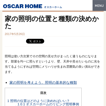
トップ
家の照明の位置と種類の決めか
特長
た
性能・技術
2017年5月26日
イベント・モデルハウス
商品ラインナップ
照明は使い方次第でその空間の見せ方がまったく違うものになりま
す。部屋を均一に照らすというより、壁、天井や見せたいものに光を
建築実例
当てるようにすれば空間にメリハリが生まれ雰囲気の良い演出ができ
ます。
フォトギャラリー
家の照明を考えよう。照明の基本的な種類
販売中の物件
スマートセレクト
目次
1
照明の位置はどのように決めればいい？
土地情報
1.0.1
オスカーホームのリビング照明事例