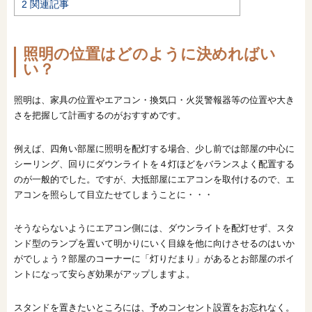
2
関連記事
オンライン相談会
照明の位置はどのように決めればい
い？
照明は、家具の位置やエアコン・換気口・火災警報器等の位置や大き
さを把握して計画するのがおすすめです。
例えば、四角い部屋に照明を配灯する場合、少し前では部屋の中心に
シーリング、回りにダウンライトを４灯ほどをバランスよく配置する
のが一般的でした。ですが、大抵部屋にエアコンを取付けるので、エ
アコンを照らして目立たせてしまうことに・・・
そうならないようにエアコン側には、ダウンライトを配灯せず、スタ
ンド型のランプを置いて明かりにいく目線を他に向けさせるのはいか
がでしょう？部屋のコーナーに「灯りだまり」があるとお部屋のポイ
ントになって安らぎ効果がアップしますよ。
スタンドを置きたいところには、予めコンセント設置をお忘れなく。