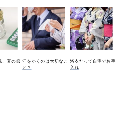
践、夏の節
汗をかくのは大切なこ
浴衣だって自宅でお手
と？
入れ