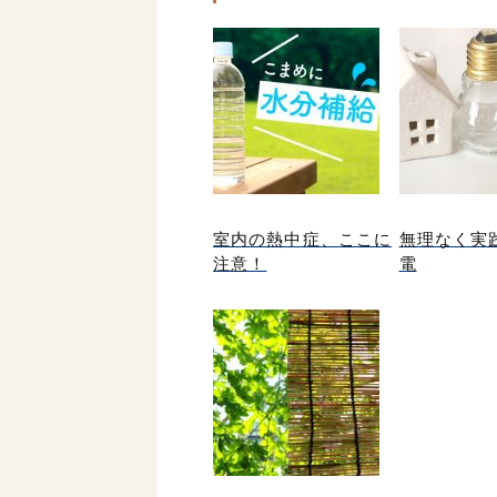
室内の熱中症、ここに
無理なく実
注意！
電