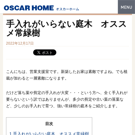
トップ
手入れがいらない庭木 オスス
特長
メ常緑樹
性能・技術
2022年12月17日
イベント・モデルハウス
商品ラインナップ
こんにちは、営業支援室です。新築したお家は素敵ですよね。でも植
栽が加わると一層素敵になります。
建築実例
だけど落ち葉や剪定の手入れが大変・・・という方へ、全く手入れが
フォトギャラリー
要らないという訳ではありませんが、多少の剪定や古い葉の落葉な
販売中の物件
ど、少しのお手入れで育つ、強い常緑樹の庭木をご紹介します。
スマートセレクト
目次
土地情報
1
手入れがいらない庭木 オススメ常緑樹