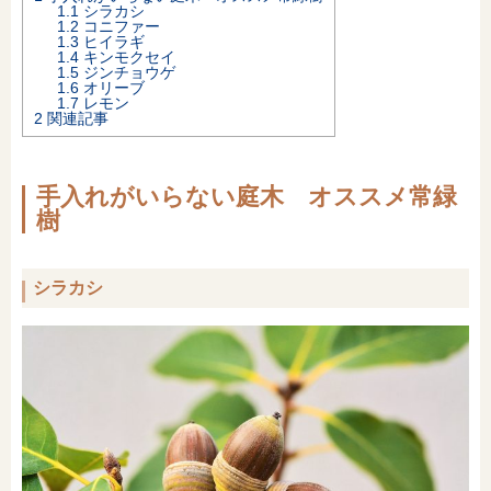
1.1
シラカシ
1.2
コニファー
オンライン相談会
1.3
ヒイラギ
1.4
キンモクセイ
1.5
ジンチョウゲ
1.6
オリーブ
1.7
レモン
2
関連記事
手入れがいらない庭木 オススメ常緑
樹
シラカシ