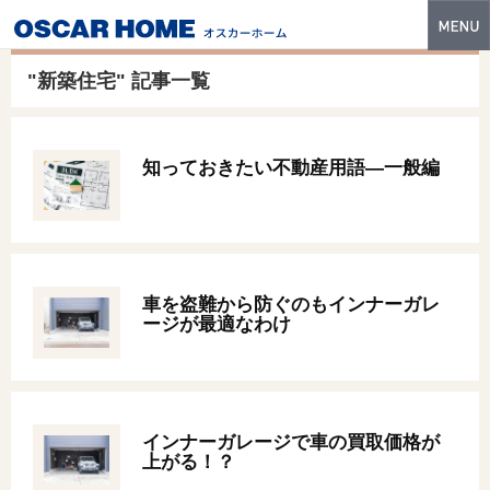
トップ
"新築住宅" 記事一覧
特長
性能・技術
知っておきたい不動産用語—一般編
イベント・モデルハウス
商品ラインナップ
建築実例
車を盗難から防ぐのもインナーガレ
ージが最適なわけ
フォトギャラリー
販売中の物件
スマートセレクト
インナーガレージで車の買取価格が
上がる！？
土地情報