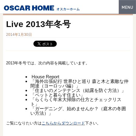
トップ
Live 2013年冬号
特長
2014年1月30日
性能・技術
イベント・モデルハウス
2013年冬号では、次の内容を掲載しています。
商品ラインナップ
House Report
建築実例
「海外出張紀行 世界ひと巡り 森と木と素敵な仲
間達（ヨーロッパ編）」
「住まいのメンテナンス（結露を防ぐ方法）」
フォトギャラリー
「ペットと暮らす住まい」
「らくらく年末大掃除の仕方とチェックリス
ト」
販売中の物件
「ガーデニング、始めませんか？（庭木の冬囲
い方法）」
スマートセレクト
ご覧になりたい方は
こちらからダウンロード
下さい。
土地情報