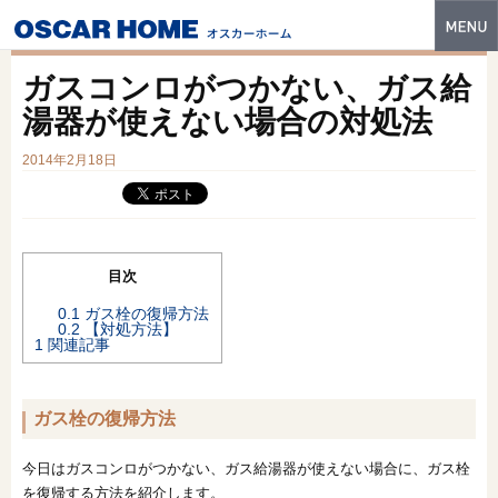
トップ
ガスコンロがつかない、ガス給
特長
湯器が使えない場合の対処法
性能・技術
2014年2月18日
イベント・モデルハウス
商品ラインナップ
目次
建築実例
0.1
ガス栓の復帰方法
0.2
【対処方法】
フォトギャラリー
1
関連記事
販売中の物件
ガス栓の復帰方法
スマートセレクト
今日はガスコンロがつかない、ガス給湯器が使えない場合に、ガス栓
土地情報
を復帰する方法を紹介します。