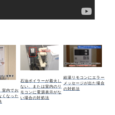
給湯リモコンにエラー
石油ボイラーが着火し
メッセージが出た場合
ない、または室内のリ
の対処法
、室内でお
モコンに電源表示がな
なくなった
い場合の対処法
法