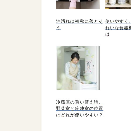
油汚れは初秋に落とそ
使いやすく
う
れいな食器
は
冷蔵庫の買い替え時、
野菜室と冷凍室の位置
はどれが使いやすい？