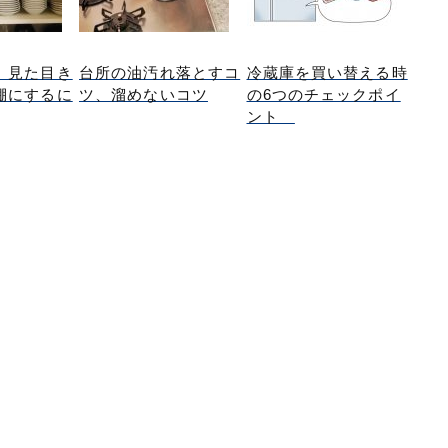
、見た目き
台所の油汚れ落とすコ
冷蔵庫を買い替える時
棚にするに
ツ、溜めないコツ
の6つのチェックポイ
ント