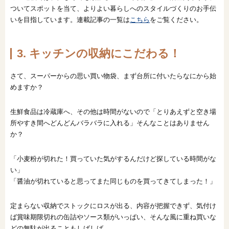
ついてスポットを当て、よりよい暮らしへのスタイルづくりのお手伝
いを目指しています。連載記事の一覧は
こちら
をご覧ください。
3. キッチンの収納にこだわる！
さて、スーパーからの思い買い物袋、まず台所に付いたらなにから始
めますか？
生鮮食品は冷蔵庫へ、その他は時間がないので「とりあえずと空き場
所やすき間へどんどんバラバラに入れる」そんなことはありません
か？
「小麦粉が切れた！買っていた気がするんだけど探している時間がな
い」
「醤油が切れていると思ってまた同じものを買ってきてしまった！」
定まらない収納でストックにロスが出る、内容が把握できず、気付け
ば賞味期限切れの缶詰やソース類がいっぱい、そんな風に重ね買いな
どの無駄が出ることもしばしば。