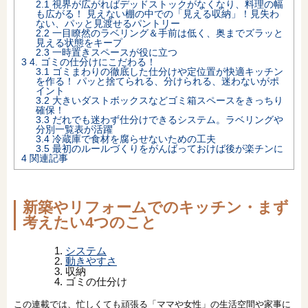
2.1
視界が広がればデッドストックがなくなり、料理の幅
も広がる！ 見えない棚の中での「見える収納」！見失わ
オンライン相談会
ない、パッと見渡せるパントリー
2.2
一目瞭然のラベリング＆手前は低く、奥までズラッと
見える状態をキープ
2.3
一時置きスペースが役に立つ
3
4. ゴミの仕分けにこだわる！
3.1
ゴミまわりの徹底した仕分けや定位置が快適キッチン
を作る！ パッと捨てられる、分けられる、迷わないがポ
イント
3.2
大きいダストボックスなどゴミ箱スペースをきっちり
確保！
3.3
だれでも迷わず仕分けできるシステム。ラベリングや
分別一覧表が活躍
3.4
冷蔵庫で食材を腐らせないための工夫
3.5
最初のルールづくりをがんばっておけば後が楽チンに
4
関連記事
新築やリフォームでのキッチン・まず
考えたい4つのこと
システム
動きやすさ
収納
ゴミの仕分け
この連載では、忙しくても頑張る「ママや女性」の生活空間や家事に