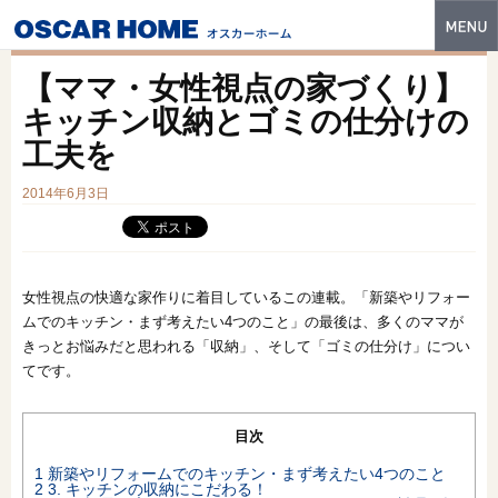
トップ
【ママ・女性視点の家づくり】
特長
キッチン収納とゴミの仕分けの
工夫を
性能・技術
2014年6月3日
イベント・モデルハウス
商品ラインナップ
建築実例
女性視点の快適な家作りに着目しているこの連載。「新築やリフォー
ムでのキッチン・まず考えたい4つのこと」の最後は、多くのママが
フォトギャラリー
きっとお悩みだと思われる「収納」、そして「ゴミの仕分け」につい
てです。
販売中の物件
スマートセレクト
目次
1
新築やリフォームでのキッチン・まず考えたい4つのこと
土地情報
2
3. キッチンの収納にこだわる！