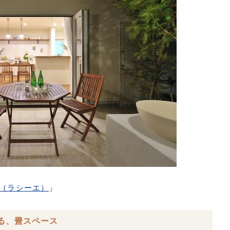
ie（ラシーエ）
」
る、畳スペース