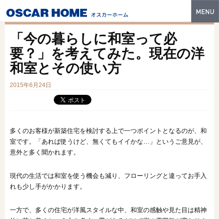
トップ
「今の暮らしに和室って必
特長
要？」を考えてみた。現在の洋
和室とその使い方
性能・技術
2015年6月24日
イベント・モデルハウス
商品ラインナップ
建築実例
多くのお客様が新築住宅を検討する上で一つポイントとなるのが、和
室です。「あれば使うけど、無くてもイイかな…」というご意見が、
フォトギャラリー
意外と多く聞かれます。
販売中の物件
現代の生活では和室を使う機会も減り、フローリングと違ってお手入
れも少し手がかかります。
スマートセレクト
一方で、多くの住宅が洋風スタイルな中、和室の感触や見た目は精神
土地情報