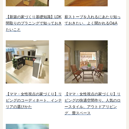
【新築の家づくり基礎知識】LDK
薪ストーブを入れるにあたり知っ
間取りのプラニングで知っておき
ておきたい、よく聞かれるQ&A
たいこと
【ママ・女性視点の家づくり】リ
【ママ・女性視点の家づくり】リ
ビングのコーディネート、インテ
ビングの快適空間作り。人気のロ
リアの選びかた
ースタイル、アウトドアリビン
グ、畳スペース