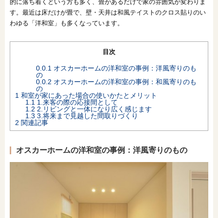
的に落ち着くという方も多く、畳があるだけで家の雰囲気が変わりま
す。最近は床だけが畳で、壁・天井は和風テイストのクロス貼りのい
オンライン相談会
わゆる「洋和室」も多くなっています。
目次
0.0.1
オスカーホームの洋和室の事例：洋風寄りのも
の
0.0.2
オスカーホームの洋和室の事例：和風寄りのも
の
1
和室が家にあった場合の使いかたとメリット
1.1
1.来客の際の応接間として
1.2
2.リビングと一体になり広く感じます
1.3
3.将来まで見越した間取りづくり
2
関連記事
オスカーホームの洋和室の事例：洋風寄りのもの