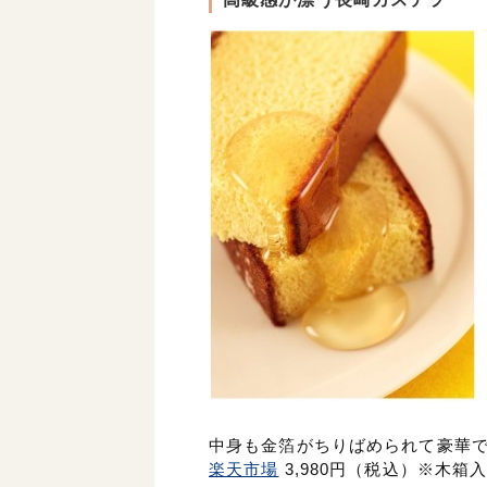
中身も金箔がちりばめられて豪華
楽天市場
3
,980円（税込）※木