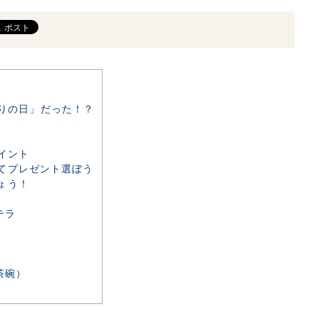
りの日」だった！？
イント
てプレゼント選ぼう
ょう！
テラ
茶碗）