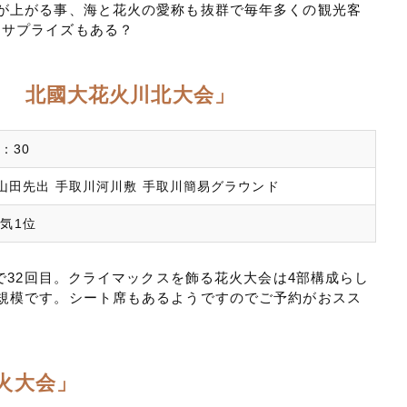
が上がる事、海と花火の愛称も抜群で毎年多くの観光客
にサプライズもある？
つり 北國大花火川北大会」
1：30
山田先出 手取川河川敷 手取川簡易グラウンド
人気1位
年で32回目。クライマックスを飾る花火大会は4部構成らし
規模です。シート席もあるようですのでご予約がおスス
花火大会」