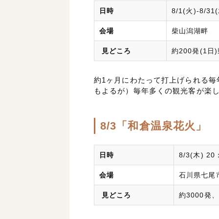
日時
8/1(火)-8/3
会場
柴山潟湖畔
見どころ
約200発(1日
約1ヶ月にわたって打上げられる毎
もよるが）毎年多くの観光客が楽
8/3「和倉温泉花火」
日時
8/3(木) 2
会場
石川県七尾
見どころ
約3000発