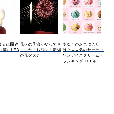
まるは間違
花火の季節がやってき
あなたのお気に入り
虫対策にLED
ました！お勧め！新潟
は？大人気のサーティ
の花火大会
ワンアイスクリーム・
ランキング2016年