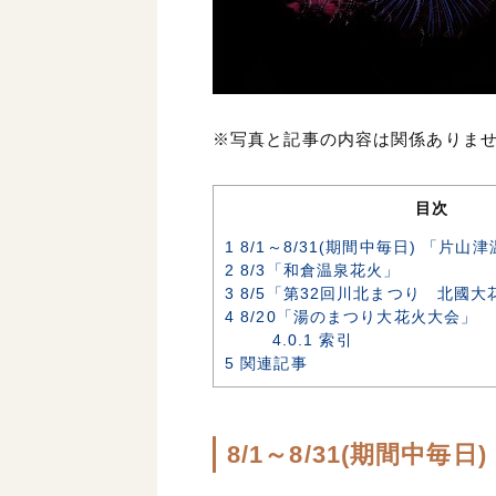
※写真と記事の内容は関係ありま
目次
1
8/1～8/31(期間中毎日) 「片
2
8/3「和倉温泉花火」
3
8/5「第32回川北まつり 北國
4
8/20「湯のまつり大花火大会」
4.0.1
索引
5
関連記事
8/1～8/31(期間中