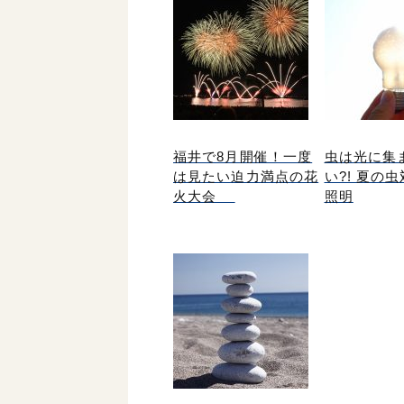
福井で8月開催！一度
虫は光に集
は見たい迫力満点の花
い?! 夏の
火大会
照明