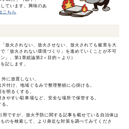
成しています。興味のあ
はこちら
は「放火されない、放火させない、放火されても被害を大
みで「放火されない環境づくり」を進めていくことが不可
ン」、第1章総論第2＜目的＞より）
とを記します。
、外に放置しない。
は片付け、地域ぐるみで整理整頓に心掛ける。
囲を明るくする。
付きやすい駐車場など、安全な場所で保管する。
する。
引用ですが、放火予防に関する記事を載せている自治体は
のものを検索して、より身近な対策を調べてみてくださ