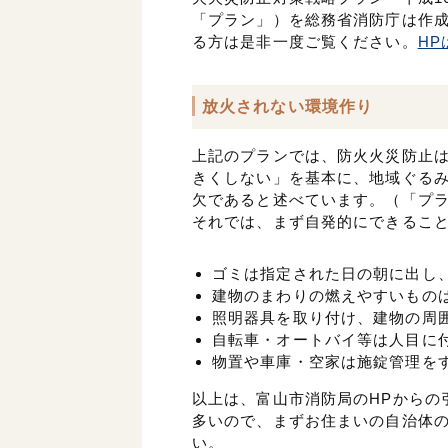
「プラン」）を総務省消防庁は作
る方は是非一度ご覧ください。
HP
放火されない環境作り
上記のプランでは、防火火災防止
きくしない」を基本に、地域ぐる
欠であると述べています。（「プラ
それでは、まず自発的にできるこ
ゴミは指定された日の朝に出し
建物のまわりの燃えやすいもの
照明器具を取り付け、建物の周
自転車・オートバイ等は人目に
物置や車庫・空家は施錠管理を
以上は、富山市消防局のHPからの
多いので、まずお住まいの自治体
い。