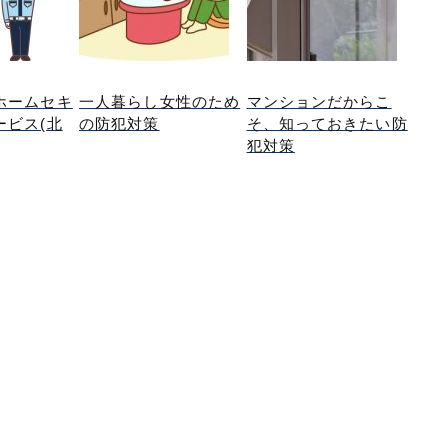
ホームセキ
一人暮らし女性のため
マンションだからこ
ービス(北
の防犯対策
そ、知っておきたい防
犯対策