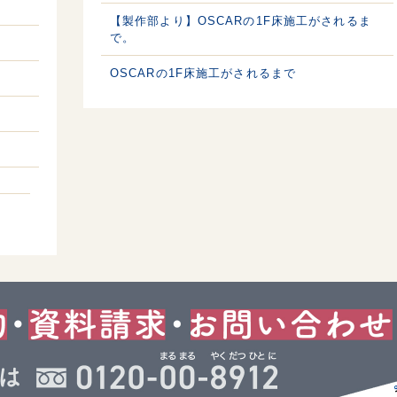
【製作部より】OSCARの1F床施工がされるま
で。
OSCARの1F床施工がされるまで