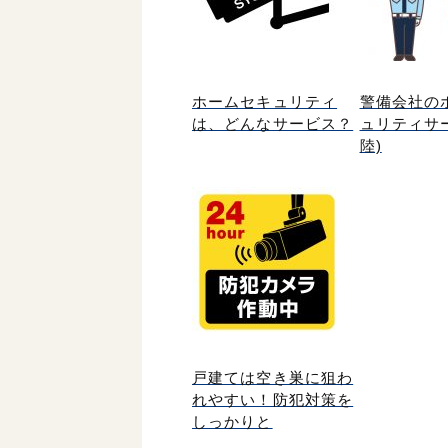
ホームセキュリティ
警備会社の
は、どんなサービス？
ュリティサ
陸)
戸建ては空き巣に狙わ
れやすい！防犯対策を
しっかりと