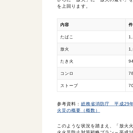
を上回ります。
内容
件
たばこ
1
放火
1
たき火
9
コンロ
7
ストーブ
7
参考資料：
総務省消防庁 平成29
火災の概要（概数）
このような状況を踏まえ、「放火
火火災防止対策戦略プラン～平成16