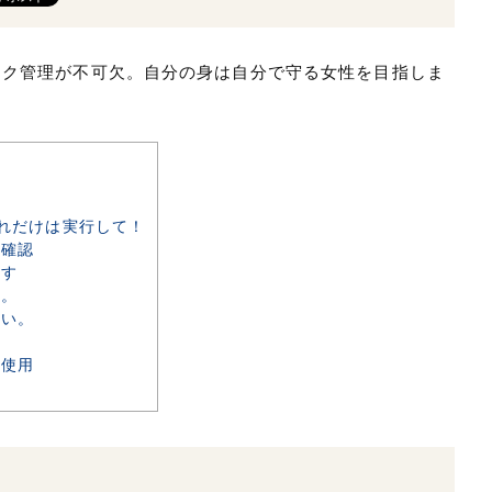
スク管理が不可欠。自分の身は自分で守る女性を目指しま
れだけは実行して！
で確認
干す
い。
ない。
の使用