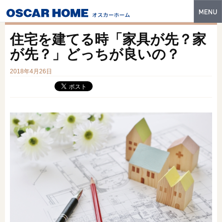
トップ
住宅を建てる時「家具が先？家
特長
が先？」どっちが良いの？
性能・技術
2018年4月26日
イベント・モデルハウス
商品ラインナップ
建築実例
フォトギャラリー
販売中の物件
スマートセレクト
土地情報