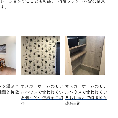
レーションすることも可能。 有名ブランドを含む購入
ます。
ンを選ぶ？
オスカーホームのモデ
オスカーホームのモデ
種類と特徴
ルハウスで使われてい
ルハウスで使われてい
る個性的な壁紙をご紹
るおしゃれで特徴的な
介
壁紙5選