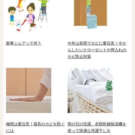
家事シェアって何？
今年は長雨でカビに要注意！今か
らしたいクローゼットや押入れの
カビ防止対策
梅雨は要注意！寝具のカビを防ぐ
雨の日の洗濯。衣類乾燥除湿機を
には
使って快適な洗濯干しを