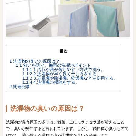
オンライン相談会
目次
1
洗濯物の臭いの原因は？
1.1
匂いを防ぐ、梅雨の洗濯のポイント
1.1.1
1.汚れや菌が落ちやすい方法で洗う。
1.1.2
2.洗濯物が早く乾く干し方をする。
1.1.3
3.扇風機や除湿機、乾燥機などを併用する。
1.1.4
4.洗濯機の掃除をする。
2
関連記事
洗濯物の臭いの原因は？
洗濯物が臭う原因の多くは、雑菌。主にモラクセラ菌が増えること
で、臭いが発生すると言われています。しかし、菌自体が臭うもので
はなく、菌が増える過程で出る排泄物が臭いを発生します。