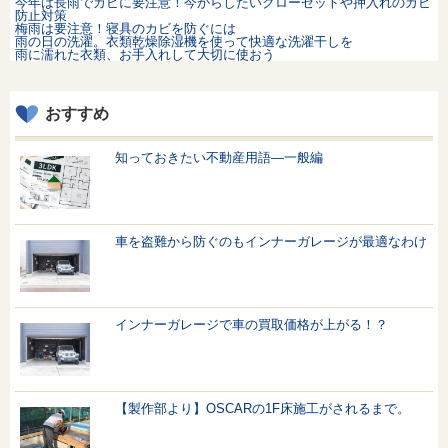
今年は長雨でカビに要注意！今からしたいクローゼットや押入れのカビ
防止対策
梅雨は要注意！寝具のカビを防ぐには
雨の日の洗濯。衣類乾燥除湿機を使って快適な洗濯干しを
雨に濡れた衣類、お手入れして大切に使おう
おすすめ
知っておきたい不動産用語—一般編
車を盗難から防ぐのもインナーガレージが最適なわけ
インナーガレージで車の買取価格が上がる！？
【製作部より】OSCARの1F床施工がされるまで。