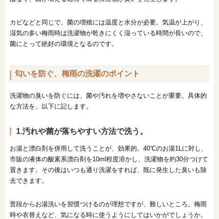
カビなどと同じで、菌の増殖には温度と水分が必要。気温が上がり、
湿気の多い梅雨時は洗濯物が乾きにくく湿っている時間が長いので、
菌にとって絶好の環境となるのです。
匂いを防ぐ、梅雨の洗濯のポイント
洗濯物の臭いを防ぐには、菌や汚れを増やさないことが重要。具体的
な方法を、以下に記します。
1.汚れや菌が落ちやすい方法で洗う。
お湯と漂白剤を併用して洗うことが、効果的。40℃のお湯1Lに対し、
市販の液体の酸素系漂白剤を10ml程度溶かし、洗濯物を約30分つけて
置きます。その後はいつも通り洗濯をすれば、既に発生した臭いも除
去できます。
普段からお湯洗いを習慣つけるのが理想ですが、難しいところ。梅雨
時や衣替えなど、気になる時に使うようにしてはいかがでしょうか。