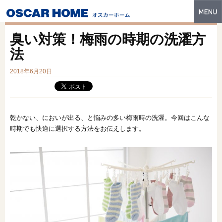
トップ
臭い対策！梅雨の時期の洗濯方
特長
法
性能・技術
2018年6月20日
イベント・モデルハウス
商品ラインナップ
乾かない、においが出る、と悩みの多い梅雨時の洗濯。今回はこんな
時期でも快適に選択する方法をお伝えします。
建築実例
フォトギャラリー
販売中の物件
スマートセレクト
土地情報