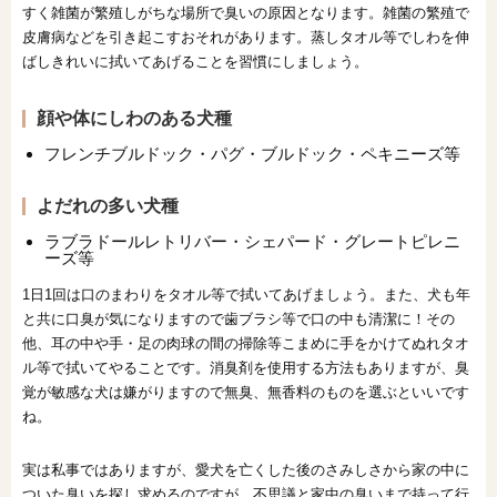
すく雑菌が繁殖しがちな場所で臭いの原因となります。雑菌の繁殖で
皮膚病などを引き起こすおそれがあります。蒸しタオル等でしわを伸
ばしきれいに拭いてあげることを習慣にしましょう。
顔や体にしわのある犬種
フレンチブルドック・パグ・ブルドック・ペキニーズ等
よだれの多い犬種
ラブラドールレトリバー・シェパード・グレートピレニ
ーズ等
1日1回は口のまわりをタオル等で拭いてあげましょう。また、犬も年
と共に口臭が気になりますので歯ブラシ等で口の中も清潔に！その
他、耳の中や手・足の肉球の間の掃除等こまめに手をかけてぬれタオ
ル等で拭いてやることです。消臭剤を使用する方法もありますが、臭
覚が敏感な犬は嫌がりますので無臭、無香料のものを選ぶといいです
ね。
実は私事ではありますが、愛犬を亡くした後のさみしさから家の中に
ついた臭いを探し求めるのですが、不思議と家中の臭いまで持って行