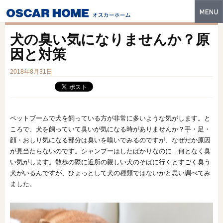
トップ
犬の臭い気になりませんか？原
特長
因と対策
性能・技術
2018年8月31日
イベント・モデルハウス
商品ラインナップ
ペットブームで犬を飼っている方が非常に多いような気がします。と
ころで、犬を飼っていて臭いが気になる時がありませんか？手・足・
建築実例
顔・おしり気になる部分は臭いを嗅いでみるのですが、なぜだか原因
が見当たらないのです。シャンプーはしたばかりなのに…何となく臭
フォトギャラリー
い気がします。散歩の際に近所の親しい犬のそばに行くとすごく臭う
犬がいるんですが、ひょっとして犬の種類ではないかと思い調べてみ
販売中の物件
ました。
スマートセレクト
土地情報