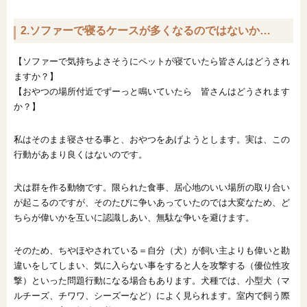
2.ソファーで寝るケースが多くなるのではないか…
【ソファーで気持ちよさそうにペットが寝ていたら皆さんはどうされ
ますか？】
【おやつの場所付近でずーっと鳴いていたら 皆さんはどうされます
か？】
私はそのまま寝させる事と、おやつをあげようとします。実は、この
行動があまり良くはないのです。
犬は群を作る動物です。限られた食事、居心地のいい場所の取り合い
が起こるのですが、そのたびに争いあっていたのでは大変なため、ど
ちらが偉いかを互いに認識しあい、無駄な争いを避けます。
そのため、ちやほやされている＝自分（犬）が飼い主よりも偉いと勘
違いをしてしまい、気に入らない事をすると人を攻撃する（優位性攻
撃）といった問題行動になる場合もあります。犬種では、小型犬（マ
ルチーズ、チワワ、シーズーなど）によく見られます。室内で飼う際