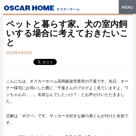
トップ
ペットと暮らす家。犬の室内飼
特長
いする場合に考えておきたいこ
と
性能・技術
2019年5月20日
イベント・モデルハウス
商品ラインナップ
建築実例
こんにちは、オスカーホーム高岡砺波営業所の千葉です。先日、オー
ナー様宅にお伺いした際に「千葉さんのブログよく見ていますよ。ワ
フォトギャラリー
ンちゃんの……。名前なんでしたっけ？」とお声がけいただきまし
た。
販売中の物件
正解は「ポグバ」です。サッカー大好きな嫁の弟くんが付けた名前で
スマートセレクト
す。
土地情報