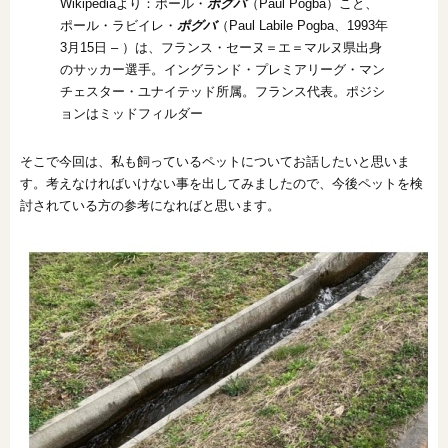
Wikipediaより：ポール・
ポグバ
（Paul Pogba）こと、
ポール・ラビイレ・
ポグバ
（Paul Labile Pogba、1993
年
オンライン相談会
3月15日 – ）は、フランス・セーヌ＝エ＝マルヌ県出身
のサッカー選手。イングランド・
プレミアリーグ・マン
チェスター・ユナイテッド所属。フランス代表。ポジシ
ョンはミッドフィルダー
そこで今回は、私も飼っているペットについてお話したいと思いま
す。考えなければいけない事を出してみましたので、今後ペットを検
討されている方の参考になればと思います。