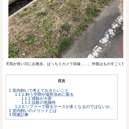
天気が良い日にお散歩。ばっちりカメラ目線……。外面はものすごく良
目次
1
室内飼いで考えておきたいこと
1.1
1.飼う空間や場所決めに困る
1.1.1
掃除が大変
1.1.2
誤飲の危険性
1.2
2.ソファーで寝るケースが多くなるのではないか…
2
室内飼いのメリットとは
3
関連記事