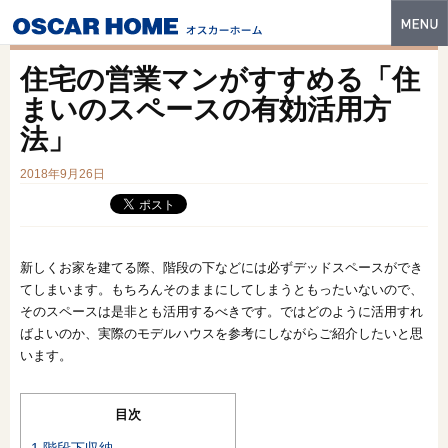
トップ
住宅の営業マンがすすめる「住
特長
まいのスペースの有効活用方
法」
性能・技術
2018年9月26日
イベント・モデルハウス
商品ラインナップ
建築実例
新しくお家を建てる際、階段の下などには必ずデッドスペースができ
てしまいます。もちろんそのままにしてしまうともったいないので、
フォトギャラリー
そのスペースは是非とも活用するべきです。ではどのように活用すれ
ばよいのか、実際のモデルハウスを参考にしながらご紹介したいと思
販売中の物件
います。
スマートセレクト
目次
土地情報
1
階段下収納