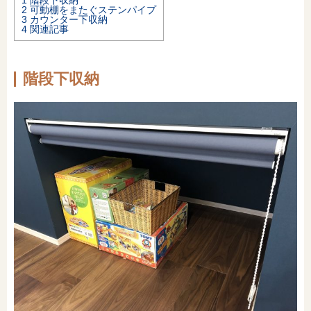
2
可動棚をまたぐステンパイプ
3
カウンター下収納
オンライン相談会
4
関連記事
階段下収納