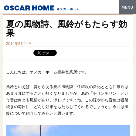
トップ
夏の風物詩、風鈴がもたらす効
特長
果
性能・技術
2019年8月11日
イベント・モデルハウス
商品ラインナップ
こんにちは、オスカーホーム福井営業所です。
建築実例
風鈴といえば、昔からある夏の風物詩。住環境の変化とともに最近は
あまり耳にすることが無くなりましたが、あの「チリンチリン」とい
フォトギャラリー
う音は何とも風情があり、涼しげですよね。この涼やかな音色は猛暑
販売中の物件
続きの毎日に、どんな効果をもたらしてくれるでしょうか。今回は風
鈴について紹介してみたいと思います。
スマートセレクト
土地情報