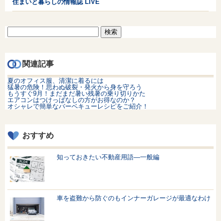
住まいと暮らしの情報誌 LIVE
検
索:
関連記事
夏のオフィス服、清潔に着るには
猛暑の危険！思わぬ破裂・発火から身を守ろう
もうすぐ9月！まだまだ暑い残暑の乗り切りかた
エアコンはつけっぱなしの方がお得なのか？
オシャレで簡単なバーベキューレシピをご紹介！
おすすめ
知っておきたい不動産用語—一般編
車を盗難から防ぐのもインナーガレージが最適なわけ