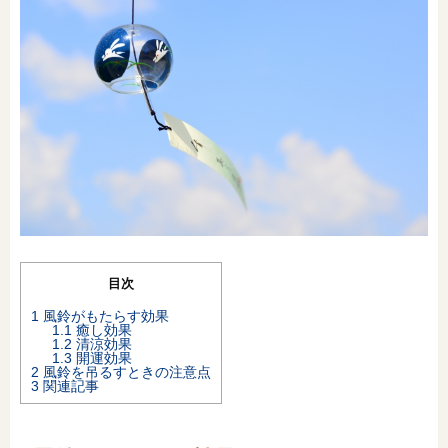
オンライン相談会
目次
1
風鈴がもたらす効果
1.1
癒し効果
1.2
清涼効果
1.3
開運効果
2
風鈴を吊るすときの注意点
3
関連記事