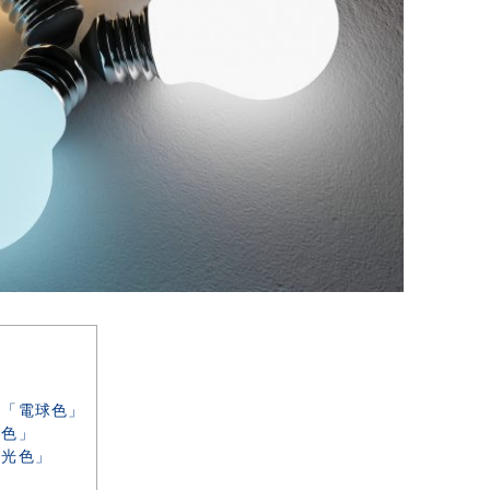
る「電球色」
白色」
昼光色」