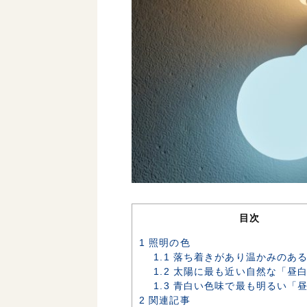
目次
1
照明の色
1.1
落ち着きがあり温かみのあ
1.2
太陽に最も近い自然な「昼
1.3
青白い色味で最も明るい「
2
関連記事