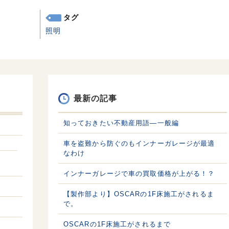
タグ
照明
最新の記事
知っておきたい不動産用語—一般編
車を盗難から防ぐのもインナーガレージが最適
なわけ
インナーガレージで車の買取価格が上がる！？
【製作部より】OSCARの1F床施工がされるま
で。
OSCARの1F床施工がされるまで