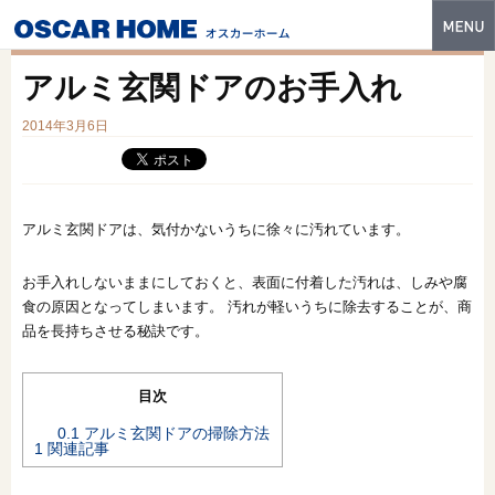
トップ
アルミ玄関ドアのお手入れ
特長
2014年3月6日
性能・技術
イベント・モデルハウス
アルミ玄関ドアは、気付かないうちに徐々に汚れています。
商品ラインナップ
お手入れしないままにしておくと、表面に付着した汚れは、しみや腐
建築実例
食の原因となってしまいます。 汚れが軽いうちに除去することが、商
品を長持ちさせる秘訣です。
フォトギャラリー
販売中の物件
目次
0.1
アルミ玄関ドアの掃除方法
スマートセレクト
1
関連記事
土地情報