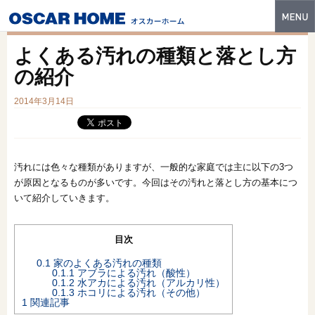
トップ
よくある汚れの種類と落とし方
特長
の紹介
性能・技術
2014年3月14日
イベント・モデルハウス
商品ラインナップ
汚れには色々な種類がありますが、一般的な家庭では主に以下の3つ
が原因となるものが多いです。今回はその汚れと落とし方の基本につ
建築実例
いて紹介していきます。
フォトギャラリー
目次
販売中の物件
0.1
家のよくある汚れの種類
0.1.1
アブラによる汚れ（酸性）
スマートセレクト
0.1.2
水アカによる汚れ（アルカリ性）
0.1.3
ホコリによる汚れ（その他）
1
関連記事
土地情報