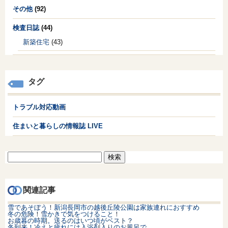
その他
(92)
検査日誌
(44)
新築住宅
(43)
タグ
トラブル対応動画
住まいと暮らしの情報誌 LIVE
検
索:
関連記事
雪であそぼう！新潟長岡市の越後丘陵公園は家族連れにおすすめ
冬の危険！雪かきで気をつけること！
お歳暮の時期。送るのはいつ頃がベスト？
冬到来！冷えと疲れには入浴剤入りのお風呂で。