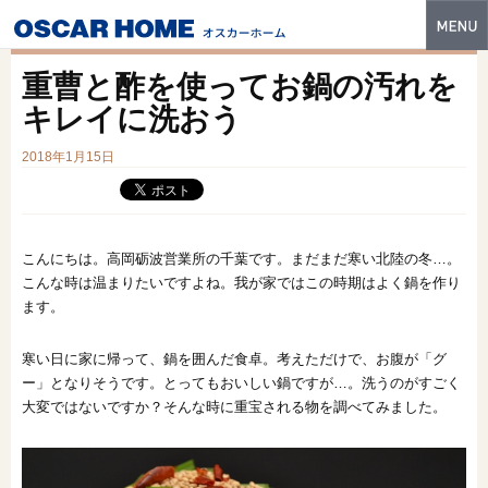
トップ
重曹と酢を使ってお鍋の汚れを
特長
キレイに洗おう
性能・技術
2018年1月15日
イベント・モデルハウス
商品ラインナップ
こんにちは。高岡砺波営業所の千葉です。まだまだ寒い北陸の冬…。
こんな時は温まりたいですよね。我が家ではこの時期はよく鍋を作り
建築実例
ます。
フォトギャラリー
寒い日に家に帰って、鍋を囲んだ食卓。考えただけで、お腹が「グ
販売中の物件
ー」となりそうです。とってもおいしい鍋ですが…。洗うのがすごく
大変ではないですか？そんな時に重宝される物を調べてみました。
スマートセレクト
土地情報