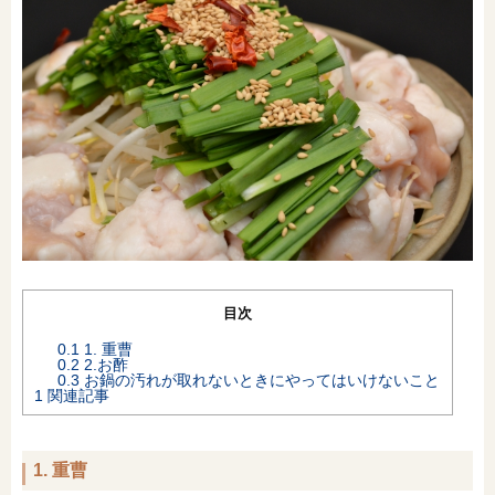
オンライン相談会
目次
0.1
1. 重曹
0.2
2.お酢
0.3
お鍋の汚れが取れないときにやってはいけないこと
1
関連記事
1. 重曹