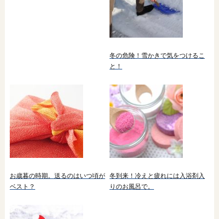
冬の危険！雪かきで気をつけるこ
と！
お歳暮の時期。送るのはいつ頃が
冬到来！冷えと疲れには入浴剤入
ベスト？
りのお風呂で。