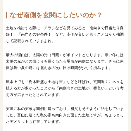
なぜ南側を玄関にしたいのか？
土地を検討する際に、チラシなどを見てみると「南向きで日当たり良
好！」「南向きの好条件！」など、南側が良いと言うことばかり強調
して記載されていますよね。
最大の理由は、太陽の光（日照）がポイントとなります。寒い冬には
太陽の光がどの面よりも長く当たる場所が南側になります。さらに南
側は暑い夏の時には北向きの次に日照時間が少なく済みます。
風水上でも「樹木旺盛な土地は吉」などと呼ばれ、玄関近くに木々を
植える方が多かったことから「南側向きの土地が一番良い」という考
え方が広まったとされています。
実際に私の実家は南側に建っており、祖父もそのように話をしていま
した。富山に建てた私の家も南向きに面した土地ですが、ちょっとし
たデメリットも存在しています。