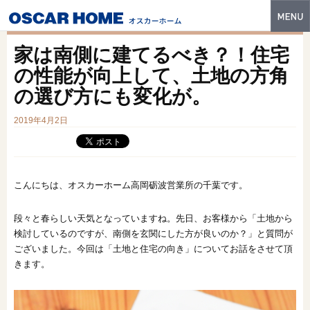
トップ
家は南側に建てるべき？！住宅
特長
の性能が向上して、土地の方角
の選び方にも変化が。
性能・技術
2019年4月2日
イベント・モデルハウス
商品ラインナップ
建築実例
こんにちは、オスカーホーム高岡砺波営業所の千葉です。
フォトギャラリー
段々と春らしい天気となっていますね。先日、お客様から「土地から
検討しているのですが、南側を玄関にした方が良いのか？」と質問が
販売中の物件
ございました。今回は「土地と住宅の向き」についてお話をさせて頂
きます。
スマートセレクト
土地情報