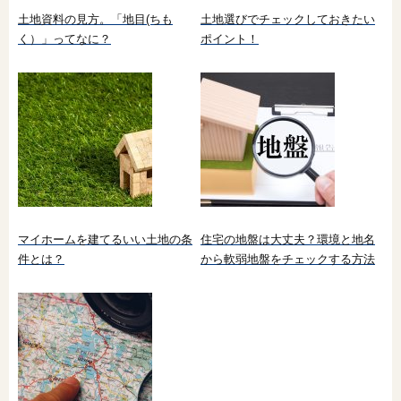
土地資料の見方。「地目(ちも
土地選びでチェックしておきたい
く）」ってなに？
ポイント！
マイホームを建てるいい土地の条
住宅の地盤は大丈夫？環境と地名
件とは？
から軟弱地盤をチェックする方法