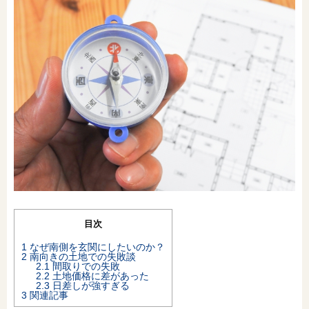
オンライン相談会
目次
1
なぜ南側を玄関にしたいのか？
2
南向きの土地での失敗談
2.1
間取りでの失敗
2.2
土地価格に差があった
2.3
日差しが強すぎる
3
関連記事