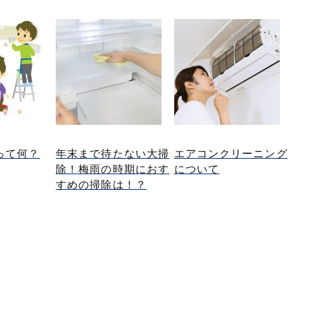
って何？
年末まで待たない大掃
エアコンクリーニング
除！梅雨の時期におす
について
すめの掃除は！？