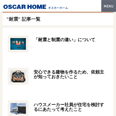
トップ
"耐震" 記事一覧
特長
性能・技術
「耐震と制震の違い」について
イベント・モデルハウス
商品ラインナップ
建築実例
安心できる建物を作るため、依頼主
が知っておきたいこと
フォトギャラリー
販売中の物件
スマートセレクト
ハウスメーカー社員が住宅を検討す
るにあたって考えたこと
土地情報