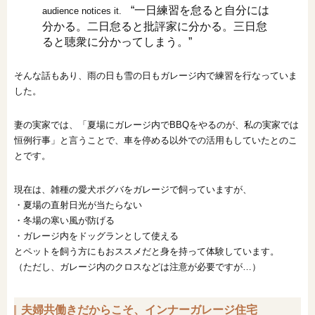
“一日練習を怠ると自分には
audience notices it.
分かる。二日怠ると批評家に分かる。三日怠
ると聴衆に分かってしまう。”
そんな話もあり、雨の日も雪の日もガレージ内で練習を行なっていま
した。
妻の実家では、「夏場にガレージ内でBBQをやるのが、私の実家では
恒例行事」と言うことで、車を停める以外での活用もしていたとのこ
とです。
現在は、雑種の愛犬ポグバをガレージで飼っていますが、
・夏場の直射日光が当たらない
・冬場の寒い風が防げる
・ガレージ内をドッグランとして使える
とペットを飼う方にもおススメだと身を持って体験しています。
（ただし、ガレージ内のクロスなどは注意が必要ですが…）
夫婦共働きだからこそ、インナーガレージ住宅