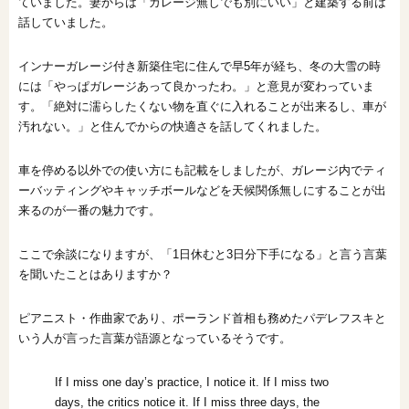
ていました。妻からは「ガレージ無しでも別にいい」と建築する前は
話していました。
インナーガレージ付き新築住宅に住んで早5年が経ち、冬の大雪の時
には「やっぱガレージあって良かったわ。」と意見が変わっていま
す。「絶対に濡らしたくない物を直ぐに入れることが出来るし、車が
汚れない。」と住んでからの快適さを話してくれました。
車を停める以外での使い方にも記載をしましたが、ガレージ内でティ
ーバッティングやキャッチボールなどを天候関係無しにすることが出
来るのが一番の魅力です。
ここで余談になりますが、「1日休むと3日分下手になる」と言う言葉
を聞いたことはありますか？
ピアニスト・作曲家であり、ポーランド首相も務めたパデレフスキと
いう人が言った言葉が語源となっているそうです。
If I miss one day’s practice, I notice it. If I miss two
days, the critics notice it. If I miss three days, the