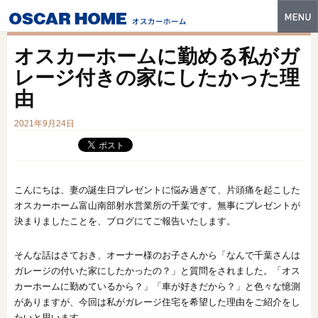
トップ
オスカーホームに勤める私がガ
特長
レージ付きの家にしたかった理
由
性能・技術
2021年9月24日
イベント・モデルハウス
商品ラインナップ
建築実例
こんにちは、妻の誕生日プレゼントに悩み過ぎて、片頭痛を起こした
オスカーホーム富山南部射水営業所の千葉です。無事にプレゼントが
フォトギャラリー
決まりましたことを、ブログにてご報告いたします。
販売中の物件
そんな話はさておき、オーナー様のお子さんから「なんで千葉さんは
ガレージの付いた家にしたかったの？」と質問をされました。「オス
スマートセレクト
カーホームに勤めているから？」「車が好きだから？」と色々な憶測
がありますが、今回は私がガレージ住宅を希望した理由をご紹介をし
土地情報
たいと思います。