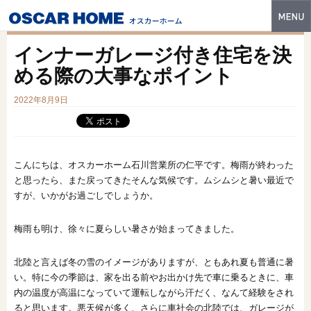
トップ
インナーガレージ付き住宅を決
特長
める際の大事なポイント
性能・技術
2022年8月9日
イベント・モデルハウス
商品ラインナップ
こんにちは、オスカーホーム石川営業所の仁平です。梅雨が終わった
と思ったら、また戻ってきたそんな気候です。ムシムシと暑い最近で
建築実例
すが、いかがお過ごしでしょうか。
フォトギャラリー
梅雨も明け、徐々に夏らしい暑さが始まってきました。
販売中の物件
北陸と言えば冬の雪のイメージがありますが、ともあれ夏も普通に暑
スマートセレクト
い。特に今の季節は、家を出る前やお出かけ先で車に乗るときに、車
内の温度が高温になっていて運転しながら汗だく、なんて経験をされ
土地情報
ると思います。悪天候が多く、さらに車社会の北陸では、ガレージが