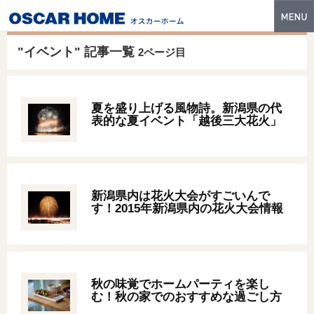
トップ
"イベント" 記事一覧
2ページ目
特長
性能・技術
夏を盛り上げる風物詩。新潟県の代
表的な夏イベント「越後三大花火」
イベント・モデルハウス
商品ラインナップ
建築実例
新潟県内は花火大会がすごいんで
す！2015年新潟県内の花火大会情報
フォトギャラリー
販売中の物件
スマートセレクト
秋の味覚でホームパーティを楽し
む！秋の家でのおすすめな過ごし方
土地情報