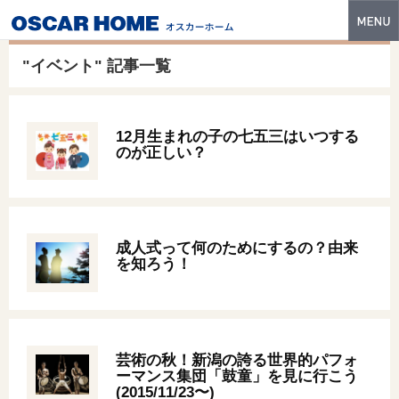
トップ
"イベント" 記事一覧
特長
性能・技術
12月生まれの子の七五三はいつする
のが正しい？
イベント・モデルハウス
商品ラインナップ
建築実例
成人式って何のためにするの？由来
を知ろう！
フォトギャラリー
販売中の物件
スマートセレクト
芸術の秋！新潟の誇る世界的パフォ
ーマンス集団「鼓童」を見に行こう
土地情報
(2015/11/23〜)